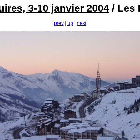
ires, 3-10 janvier 2004
/ Les
prev
|
up
|
next