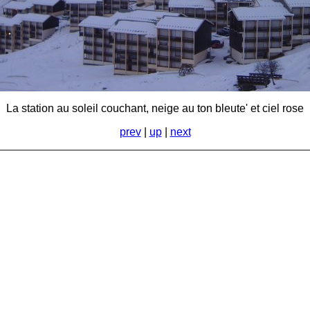
La station au soleil couchant, neige au ton bleute' et ciel rose
prev
|
up
|
next