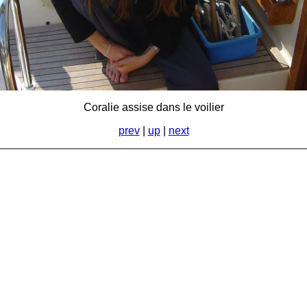
Coralie assise dans le voilier
prev
|
up
|
next