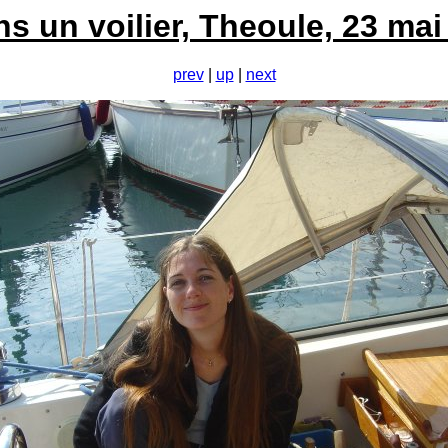
 un voilier, Theoule, 23 mai
prev
|
up
|
next