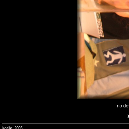
no des
p
koalie, 2005